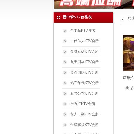
晋中荤KTV价格表
您
晋中荤KTV排名
一代佳人KTV会所
金域妩媚KTV会所
九天国会KTV会所
金沙国际KTV会所
应酬招
钻石年代KTV会所
共1条
五号公馆KTV会所
东方汇KTV会所
私人订制KTV会所
金碧辉煌KTV会所