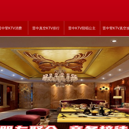
晋中荤KTV消费
晋中真空KTV排行
晋中KTV陪唱公主
晋中荤KTV真空