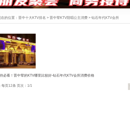
现在的位置：
晋中十大KTV排名
>
晋中荤KTV陪唱公主消费
>
钻石年代KTV会所
待必看！晋中荤的KTV哪里比较好-钻石年代KTV会所消费价格
 每页12条 页次：1/1