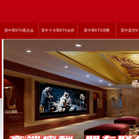
晋中荤KTV夜总会
晋中十大荤KTV会所
晋中荤KTV消费
晋中真空K