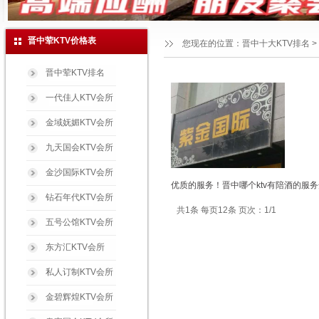
晋中荤KTV价格表
您现在的位置：
晋中十大KTV排名
>
晋中荤KTV排名
一代佳人KTV会所
金域妩媚KTV会所
九天国会KTV会所
金沙国际KTV会所
优质的服务！晋中哪个ktv有陪酒的服务
钻石年代KTV会所
共1条 每页12条 页次：1/1
五号公馆KTV会所
东方汇KTV会所
私人订制KTV会所
金碧辉煌KTV会所