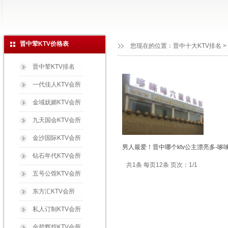
晋中荤KTV价格表
您现在的位置：
晋中十大KTV排名
>
晋中荤KTV排名
一代佳人KTV会所
金域妩媚KTV会所
九天国会KTV会所
金沙国际KTV会所
男人最爱！晋中哪个ktv公主漂亮多-哆
钻石年代KTV会所
共1条 每页12条 页次：1/1
五号公馆KTV会所
东方汇KTV会所
私人订制KTV会所
金碧辉煌KTV会所