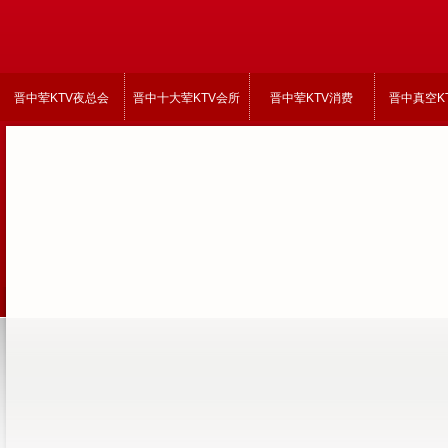
晋中荤KTV夜总会
晋中十大荤KTV会所
晋中荤KTV消费
晋中真空K