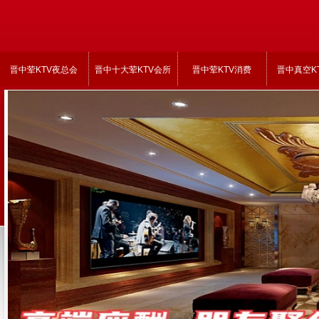
晋中荤KTV夜总会
晋中十大荤KTV会所
晋中荤KTV消费
晋中真空K