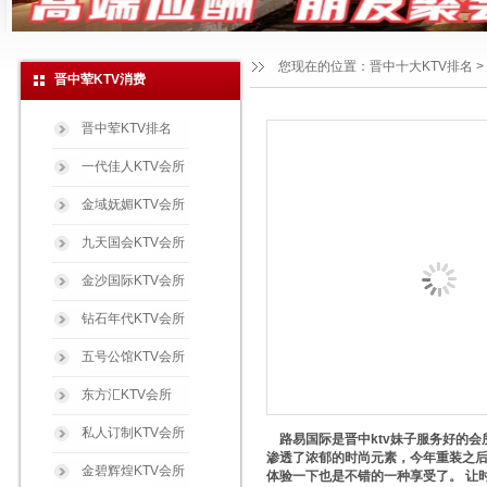
您现在的位置：
晋中十大KTV排名
>
晋中荤KTV消费
晋中荤KTV排名
一代佳人KTV会所
金域妩媚KTV会所
九天国会KTV会所
金沙国际KTV会所
钻石年代KTV会所
五号公馆KTV会所
东方汇KTV会所
私人订制KTV会所
路易国际是晋中ktv妹子服务好的会
渗透了浓郁的时尚元素，今年重装之
金碧辉煌KTV会所
体验一下也是不错的一种享受了。 让